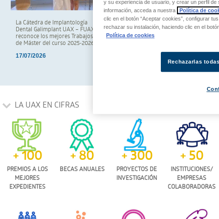
y su experiencia de usuario, y crear un perfil 
información, acceda a nuestra
Política de cook
clic en el botón “Aceptar cookies”, configurar tu
La Cátedra de Implantología
La Cátedra de Periodoncia e
rechazar su instalación, haciendo clic en el bot
Dental Galimplant UAX – FUAX
Implantes Klockner–UAX–FUAX
Política de cookies
reconoce los mejores Trabajos Fin
entrega los Premios al Mejor
de Máster del curso 2025-2026
Trabajo Fin de Grado del curso
2025-2026
17/07/2026
Rechazarlas toda
09/07/2026
Con
LA UAX EN CIFRAS
+ 100
+ 80
+ 300
+ 50
PREMIOS A LOS
BECAS ANUALES
PROYECTOS DE
INSTITUCIONES/
MEJORES
INVESTIGACIÓN
EMPRESAS
EXPEDIENTES
COLABORADORAS