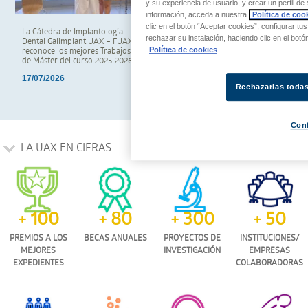
y su experiencia de usuario, y crear un perfil 
información, acceda a nuestra
Política de cook
clic en el botón “Aceptar cookies”, configurar tu
La Cátedra de Implantología
La Cátedra de Periodoncia e
rechazar su instalación, haciendo clic en el bot
Dental Galimplant UAX – FUAX
Implantes Klockner–UAX–FUAX
Política de cookies
reconoce los mejores Trabajos Fin
entrega los Premios al Mejor
de Máster del curso 2025-2026
Trabajo Fin de Grado del curso
2025-2026
17/07/2026
Rechazarlas toda
09/07/2026
Con
LA UAX EN CIFRAS
+ 100
+ 80
+ 300
+ 50
PREMIOS A LOS
BECAS ANUALES
PROYECTOS DE
INSTITUCIONES/
MEJORES
INVESTIGACIÓN
EMPRESAS
EXPEDIENTES
COLABORADORAS