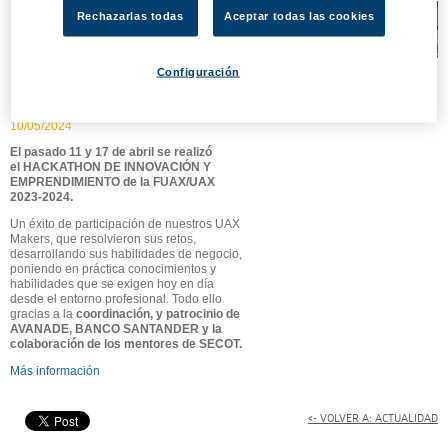
HACKATHON DE
Rechazarlas todas
Aceptar todas las cookies
INNOVACIÓN Y
EMPRENDIMIENTO DE LA
Configuración
FUAX/UAX 2023-2024
10/05/2024
El pasado 11 y 17 de abril se realizó
el
HACKATHON DE INNOVACIÓN Y
EMPRENDIMIENTO de la FUAX/UAX
2023-2024
.
Un éxito de participación de nuestros UAX
Makers, que resolvieron sus retos,
desarrollando sus habilidades de negocio,
poniendo en práctica conocimientos y
habilidades que se exigen hoy en día
desde el entorno profesional. Todo ello
gracias a la
coordinación, y patrocinio de
AVANADE, BANCO SANTANDER y la
colaboración de los mentores de SECOT.
Más información
<- VOLVER A: ACTUALIDAD