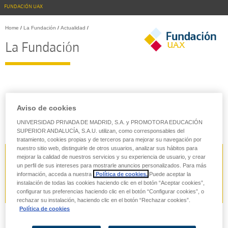
FUNDACIÓN UAX
Home
/
La Fundación
/
Actualidad
/
La Fundación
Aviso de cookies
Misión, visión y valores
¿Quiénes somos?
Actualidad
UNIVERSIDAD PRIVADA DE MADRID, S.A. y PROMOTORA EDUCACIÓN
SUPERIOR ANDALUCÍA, S.A.U. utilizan, como corresponsables del
tratamiento, cookies propias y de terceros para mejorar su navegación por
nuestro sitio web, distinguirle de otros usuarios, analizar sus hábitos para
mejorar la calidad de nuestros servicios y su experiencia de usuario, y crear
un perfil de sus intereses para mostrarle anuncios personalizados. Para más
información, acceda a nuestra
Política de cookies.
Puede aceptar la
instalación de todas las cookies haciendo clic en el botón “Aceptar cookies”,
configurar tus preferencias haciendo clic en el botón “Configurar cookies”, o
rechazar su instalación, haciendo clic en el botón “Rechazar cookies”.
Política de cookies