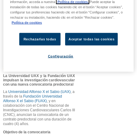
información, acceda a nuestra
Política de cookies.
Puede aceptar la
LA UNIVERSIDAD UAX Y
instalación de todas las cookies haciendo clic en el botón “Aceptar cookies”,
LA FUNDACIÓN UAX
configurar tus preferencias haciendo clic en el botón “Configurar cookies”, o
IMPULSAN LA
rechazar su instalación, haciendo clic en el botón “Rechazar cookies”.
Política de cookies
INVESTIGACIÓN
CARDIOVASCULAR CON
UNA NUEVA
Rechazarlas todas
Aceptar todas las cookies
CONVOCATORIA
PREDOCTORAL
Configuración
29/04/2026
La Universidad UAX y la Fundación UAX
impulsan la investigación cardiovascular
con una nueva convocatoria predoctoral
La
Universidad Alfonso X el Sabio (UAX)
, a
través de la
Fundación Universidad
Alfonso X el Sabio (FUAX)
, y en
colaboración con el Centro Nacional de
Investigaciones Cardiovasculares Carlos III
(CNIC), anuncian la convocatoria de un
contrato predoctoral con una duración de
cuatro (4) años.
Objetivo de la convocatoria