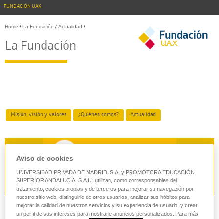
FUNDACIÓN UAX
Home
/
La Fundación
/
Actualidad
/
La Fundación
Misión, visión y valores
¿Quiénes somos?
Actualidad
Aviso de cookies
UNIVERSIDAD PRIVADA DE MADRID, S.A. y PROMOTORA EDUCACIÓN
SUPERIOR ANDALUCÍA, S.A.U. utilizan, como corresponsables del
tratamiento, cookies propias y de terceros para mejorar su navegación por
nuestro sitio web, distinguirle de otros usuarios, analizar sus hábitos para
mejorar la calidad de nuestros servicios y su experiencia de usuario, y crear
un perfil de sus intereses para mostrarle anuncios personalizados. Para más