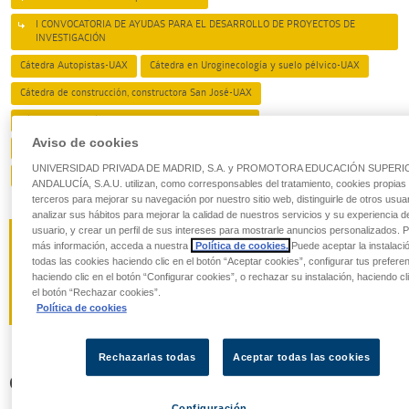
I CONVOCATORIA DE AYUDAS PARA EL DESARROLLO DE PROYECTOS DE
INVESTIGACIÓN
Cátedra Autopistas-UAX
Cátedra en Uroginecología y suelo pélvico-UAX
Cátedra de construcción, constructora San José-UAX
Cátedra UAX-Atlético de Madrid en Salud y Deporte
Aviso de cookies
Observatorio de tecnología de streaming exponencial Plenitas-UAX
UNIVERSIDAD PRIVADA DE MADRID, S.A. y PROMOTORA EDUCACIÓN SUPERI
Straumann Group
ANDALUCÍA, S.A.U. utilizan, como corresponsables del tratamiento, cookies propias
terceros para mejorar su navegación por nuestro sitio web, distinguirle de otros usuar
analizar sus hábitos para mejorar la calidad de nuestros servicios y su experiencia d
usuario, y crear un perfil de sus intereses para mostrarle anuncios personalizados. 
más información, acceda a nuestra
Política de cookies.
Puede aceptar la instalaci
todas las cookies haciendo clic en el botón “Aceptar cookies”, configurar tus prefere
haciendo clic en el botón “Configurar cookies”, o rechazar su instalación, haciendo cl
el botón “Rechazar cookies”.
Política de cookies
Rechazarlas todas
Aceptar todas las cookies
CÁTEDRA DENTSPLYSIRONA
Configuración